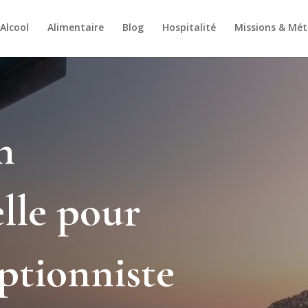
Alcool
Alimentaire
Blog
Hospitalité
Missions & Mét
n
lle pour
ptionniste